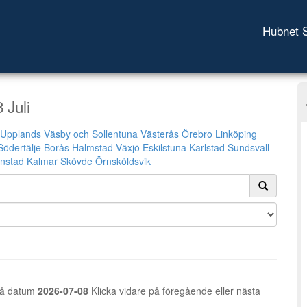
Hubnet 
 Juli
Upplands Väsby och Sollentuna
Västerås
Örebro
Linköping
Södertälje
Borås
Halmstad
Växjö
Eskilstuna
Karlstad
Sundsvall
anstad
Kalmar
Skövde
Örnsköldsvik
å datum
2026-07-08
Klicka vidare på föregående eller nästa