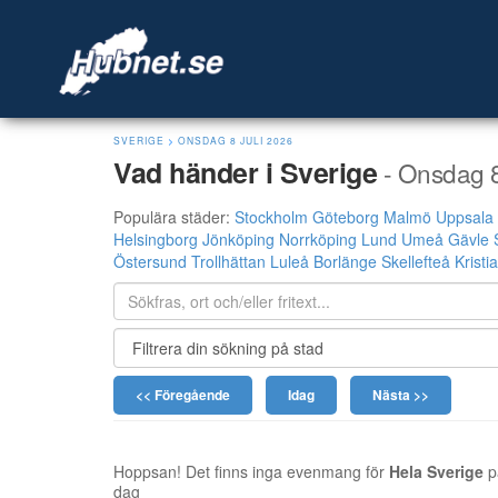
SVERIGE
>
ONSDAG 8 JULI 2026
Vad händer i Sverige
- Onsdag 8
Populära städer:
Stockholm
Göteborg
Malmö
Uppsala
Helsingborg
Jönköping
Norrköping
Lund
Umeå
Gävle
Östersund
Trollhättan
Luleå
Borlänge
Skellefteå
Kristi
<< Föregående
Idag
Nästa >>
Hoppsan! Det finns inga evenmang för
Hela Sverige
p
dag