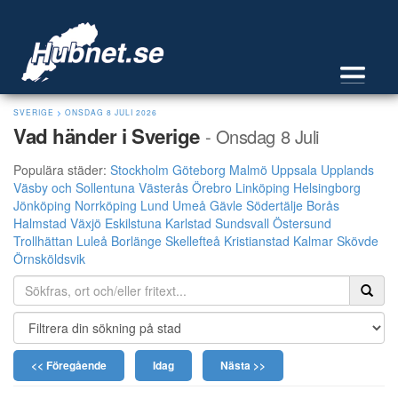
SVERIGE
>
ONSDAG 8 JULI 2026
Vad händer i Sverige
- Onsdag 8 Juli
Populära städer:
Stockholm
Göteborg
Malmö
Uppsala
Upplands
Väsby och Sollentuna
Västerås
Örebro
Linköping
Helsingborg
Jönköping
Norrköping
Lund
Umeå
Gävle
Södertälje
Borås
Halmstad
Växjö
Eskilstuna
Karlstad
Sundsvall
Östersund
Trollhättan
Luleå
Borlänge
Skellefteå
Kristianstad
Kalmar
Skövde
Örnsköldsvik
<< Föregående
Idag
Nästa >>