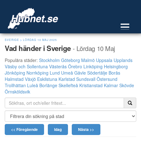
SVERIGE
>
LÖRDAG 10 MAJ 2025
Vad händer i Sverige
- Lördag 10 Maj
Populära städer:
Stockholm
Göteborg
Malmö
Uppsala
Upplands
Väsby och Sollentuna
Västerås
Örebro
Linköping
Helsingborg
Jönköping
Norrköping
Lund
Umeå
Gävle
Södertälje
Borås
Halmstad
Växjö
Eskilstuna
Karlstad
Sundsvall
Östersund
Trollhättan
Luleå
Borlänge
Skellefteå
Kristianstad
Kalmar
Skövde
Örnsköldsvik
<< Föregående
Idag
Nästa >>