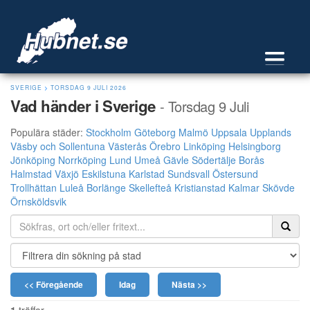
SVERIGE
>
TORSDAG 9 JULI 2026
Vad händer i Sverige
- Torsdag 9 Juli
Populära städer:
Stockholm
Göteborg
Malmö
Uppsala
Upplands
Väsby och Sollentuna
Västerås
Örebro
Linköping
Helsingborg
Jönköping
Norrköping
Lund
Umeå
Gävle
Södertälje
Borås
Halmstad
Växjö
Eskilstuna
Karlstad
Sundsvall
Östersund
Trollhättan
Luleå
Borlänge
Skellefteå
Kristianstad
Kalmar
Skövde
Örnsköldsvik
<< Föregående
Idag
Nästa >>