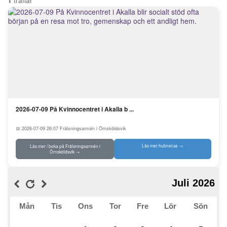
1
träffar
2026-07-09 På Kvinnocentret i Akalla b ...
📅 2026-07-09 26:07
Frälsningsarmén i Örnsköldsvik
Läs mer hubnet.se →
Läs mer / boka på Frälsningsarmén i
Örnsköldsvik →
Juli 2026
Mån
Tis
Ons
Tor
Fre
Lör
Sön