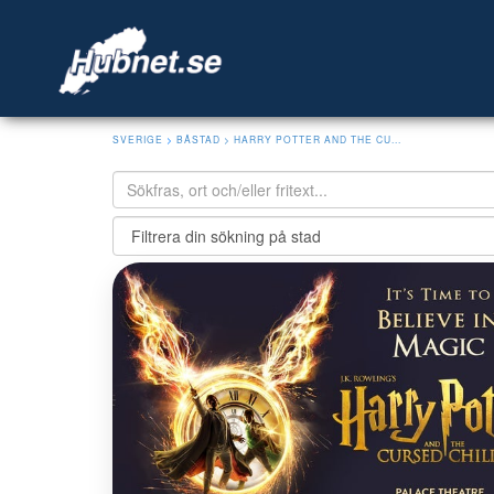
SVERIGE
>
BÅSTAD
> HARRY POTTER AND THE CU...