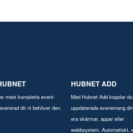
HUBNET
HUBNET ADD
es mest kompletta event-
Med Hubnet Add kopplar du 
evererad dit ni behöver den.
uppdaterade evenemang direk
era skärmar, appar eller
webbsystem. Automatiskt, e