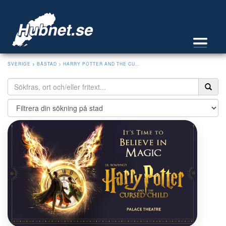
SVERIGE
>
BÅSTAD
> HARRY POTTER AND THE CU...