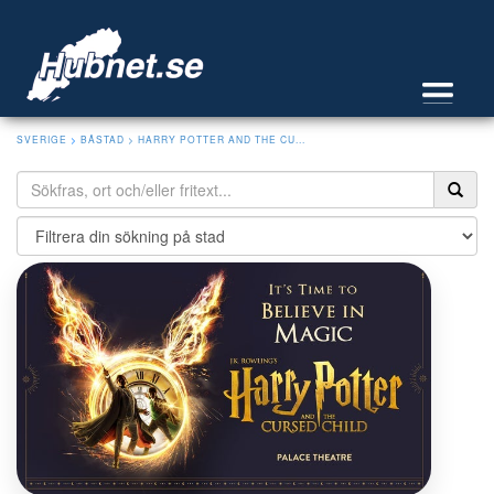
SVERIGE
>
BÅSTAD
> HARRY POTTER AND THE CU...