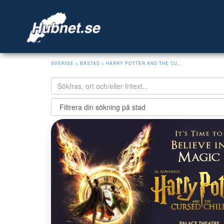
SVERIGE
>
BÅSTAD
> HARRY POTTER AND THE CU...