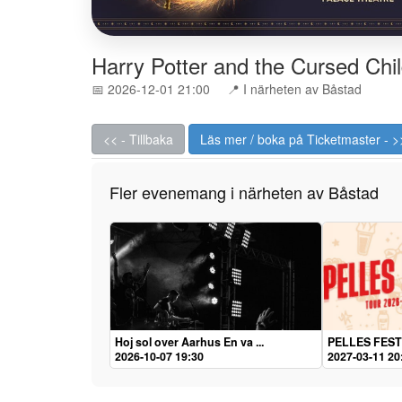
Harry Potter and the Cursed Chi
📅 2026-12-01 21:00
📍 I närheten av Båstad
<< - Tillbaka
Läs mer / boka på Ticketmaster - >
Fler evenemang i närheten av Båstad
Hoj sol over Aarhus En va ...
PELLES FEST
2026-10-07 19:30
2027-03-11 20