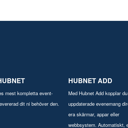
HUBNET
HUBNET ADD
es mest kompletta event-
Med Hubnet Add kopplar du 
evererad dit ni behöver den.
uppdaterade evenemang direk
era skärmar, appar eller
webbsystem. Automatiskt, e