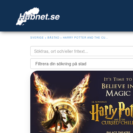
SVERIGE
>
BÅSTAD
> HARRY POTTER AND THE CU...