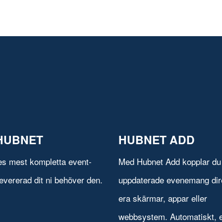
HUBNET
HUBNET ADD
es mest kompletta event-
Med Hubnet Add kopplar du 
evererad dit ni behöver den.
uppdaterade evenemang direk
era skärmar, appar eller
webbsystem. Automatiskt, e