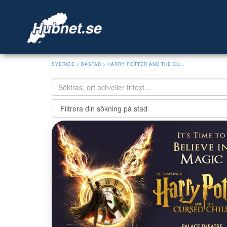
SVERIGE
>
BÅSTAD
> HARRY POTTER AND THE CU...