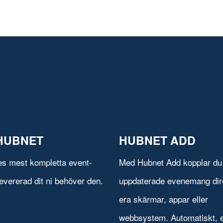
HUBNET
HUBNET ADD
es mest kompletta event-
Med Hubnet Add kopplar du 
evererad dit ni behöver den.
uppdaterade evenemang direk
era skärmar, appar eller
webbsystem. Automatiskt, e