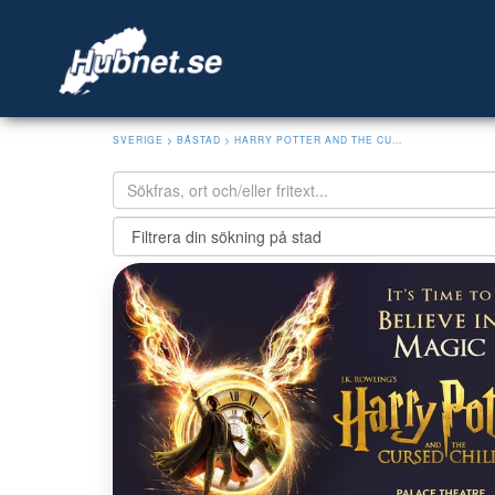
SVERIGE
>
BÅSTAD
> HARRY POTTER AND THE CU...