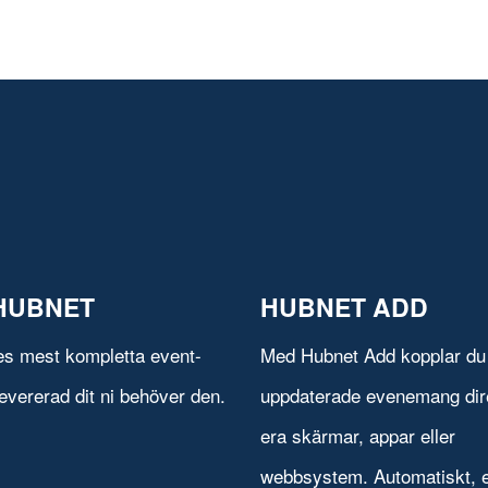
HUBNET
HUBNET ADD
es mest kompletta event-
Med Hubnet Add kopplar du 
evererad dit ni behöver den.
uppdaterade evenemang direk
era skärmar, appar eller
webbsystem. Automatiskt, e