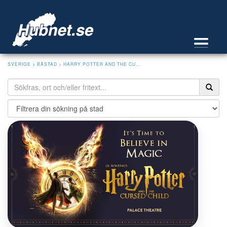
SVERIGE
>
BÅSTAD
> HARRY POTTER AND THE CU...