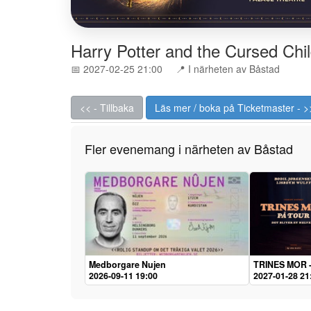
Harry Potter and the Cursed Chi
📅 2027-02-25 21:00
📍 I närheten av Båstad
<< - Tillbaka
Läs mer / boka på Ticketmaster - >
Fler evenemang i närheten av Båstad
Medborgare Nujen
TRINES MOR - D
2026-09-11 19:00
2027-01-28 21