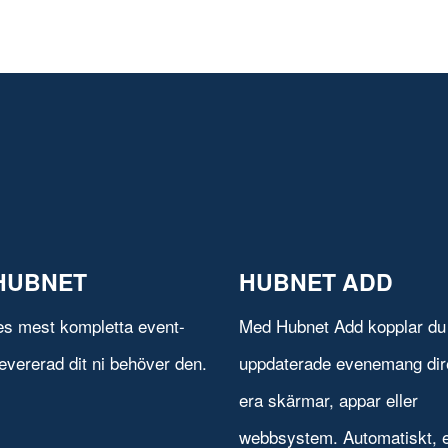
HUBNET
HUBNET ADD
es mest kompletta event-
Med Hubnet Add kopplar du 
evererad dit ni behöver den.
uppdaterade evenemang direk
era skärmar, appar eller
webbsystem. Automatiskt, e