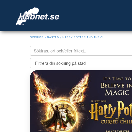
SVERIGE
>
BÅSTAD
> HARRY POTTER AND THE CU...