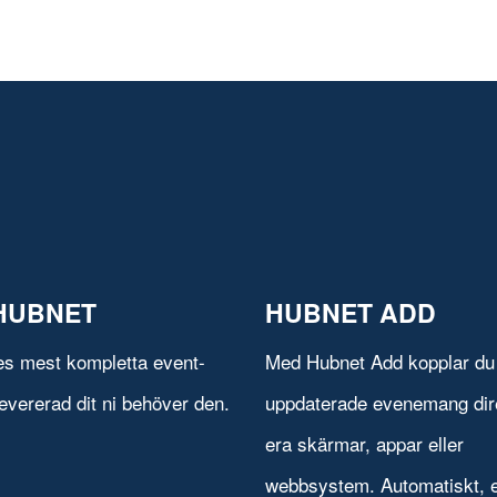
HUBNET
HUBNET ADD
es mest kompletta event-
Med Hubnet Add kopplar du 
evererad dit ni behöver den.
uppdaterade evenemang direk
era skärmar, appar eller
webbsystem. Automatiskt, e