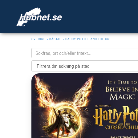
SVERIGE
>
BÅSTAD
> HARRY POTTER AND THE CU...