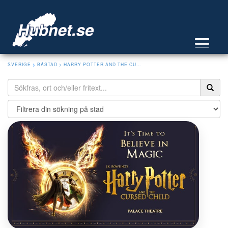
SVERIGE
>
BÅSTAD
> HARRY POTTER AND THE CU...