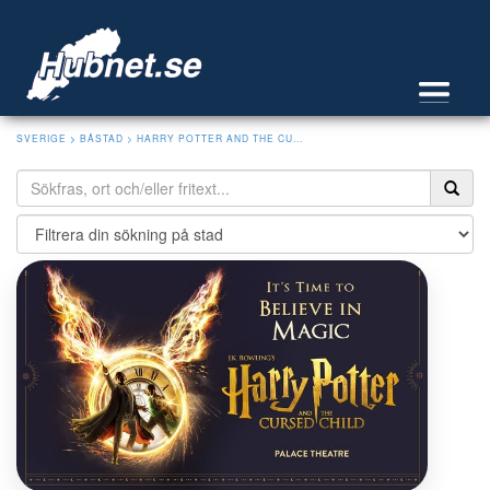
SVERIGE
>
BÅSTAD
> HARRY POTTER AND THE CU...