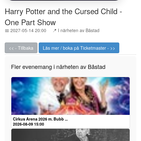
Harry Potter and the Cursed Child -
One Part Show
📅 2027-05-14 20:00
📍 I närheten av Båstad
<< - Tillbaka
Läs mer / boka på Ticketmaster - >>
Fler evenemang i närheten av Båstad
Cirkus Arena 2026 m. Bubb ...
2026-08-09 15:00