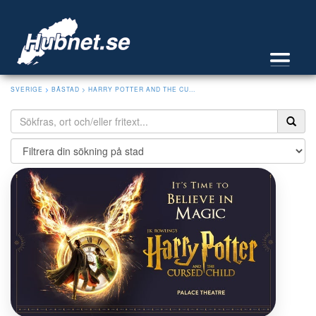
SVERIGE
>
BÅSTAD
> HARRY POTTER AND THE CU...