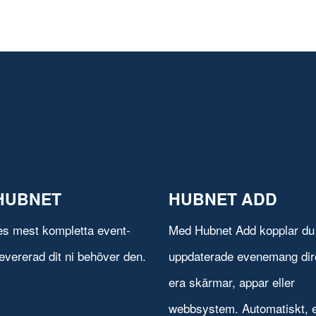
HUBNET
HUBNET ADD
es mest kompletta event-
Med Hubnet Add kopplar du 
evererad dit ni behöver den.
uppdaterade evenemang direk
era skärmar, appar eller
webbsystem. Automatiskt, e