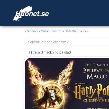
SVERIGE
>
BÅSTAD
> HARRY POTTER AND THE CU...