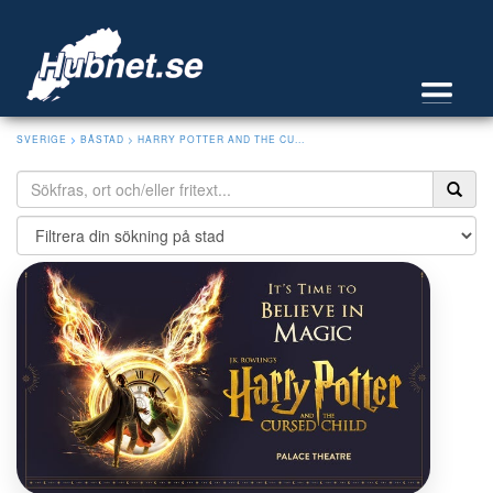
SVERIGE
>
BÅSTAD
> HARRY POTTER AND THE CU...