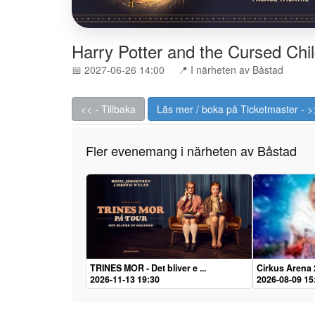
Harry Potter and the Cursed Chi
📅 2027-06-26 14:00
📍 I närheten av Båstad
<< - Tillbaka
Läs mer / boka på Ticketmaster - >
Fler evenemang i närheten av Båstad
TRINES MOR - Det bliver e ...
Cirkus Arena 
2026-11-13 19:30
2026-08-09 15