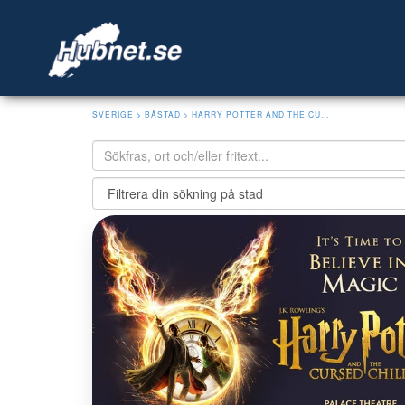
SVERIGE
>
BÅSTAD
> HARRY POTTER AND THE CU...