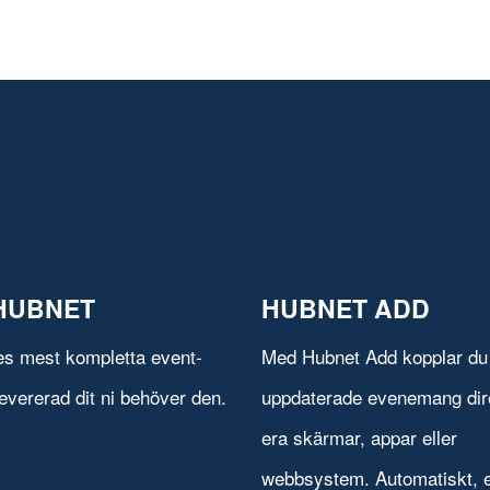
HUBNET
HUBNET ADD
es mest kompletta event-
Med Hubnet Add kopplar du 
evererad dit ni behöver den.
uppdaterade evenemang direk
era skärmar, appar eller
webbsystem. Automatiskt, e