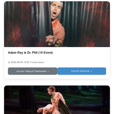
Adam Ray is Dr. Phil (19 Event)
📅 2026-08-09 19:00
Ticketmaster
Läs mer hubnet.se →
Läs mer / boka på Ticketmaster →