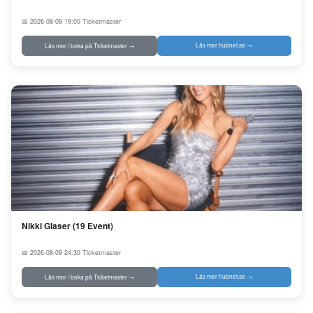
📅 2026-08-09 19:00
Ticketmaster
Läs mer hubnet.se →
Läs mer / boka på Ticketmaster →
Nikki Glaser (19 Event)
📅 2026-08-09 24:30
Ticketmaster
Läs mer hubnet.se →
Läs mer / boka på Ticketmaster →