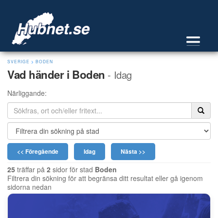
SVERIGE
>
BODEN
Vad händer i Boden
- Idag
Närliggande:
<< Föregående
Idag
Nästa >>
25
träffar på
2
sidor för stad
Boden
Filtrera din sökning för att begränsa ditt resultat eller gå igenom
sidorna nedan