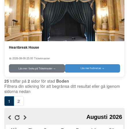
Heartbreak House
📅 2026-08-09 25:00
Ticketmaster
Läs mer hubnet.se →
Läs mer / boka på Ticketmaster →
25
träffar på
2
sidor för stad
Boden
Filtrera din sökning för att begränsa ditt resultat eller gå igenom
sidorna nedan
1
1
2
Augusti 2026