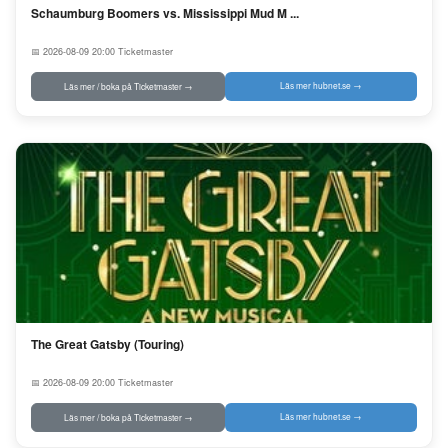
Schaumburg Boomers vs. Mississippi Mud M ...
📅 2026-08-09 20:00
Ticketmaster
Läs mer hubnet.se →
Läs mer / boka på Ticketmaster →
The Great Gatsby (Touring)
📅 2026-08-09 20:00
Ticketmaster
Läs mer hubnet.se →
Läs mer / boka på Ticketmaster →