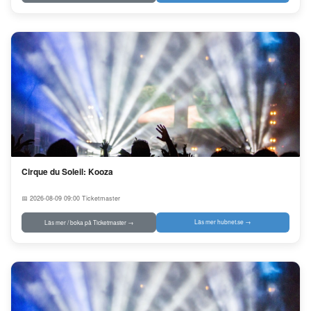
Cirque du Soleil: Kooza
📅 2026-08-09 09:00
Ticketmaster
Läs mer hubnet.se →
Läs mer / boka på Ticketmaster →