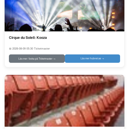
Cirque du Soleil: Kooza
📅 2026-08-09 05:30
Ticketmaster
Läs mer hubnet.se →
Läs mer / boka på Ticketmaster →