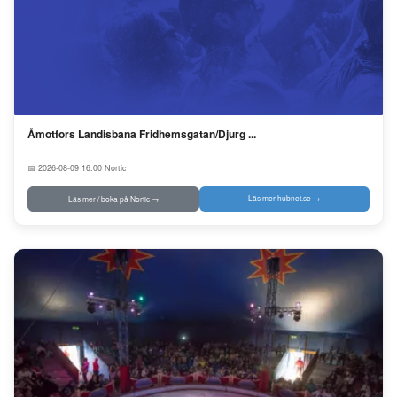
Åmotfors Landisbana Fridhemsgatan/Djurg ...
📅 2026-08-09 16:00
Nortic
Läs mer hubnet.se →
Läs mer / boka på Nortic →