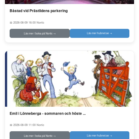
Båstad vid Prästlidens parkering
📅 2026-08-09 16:00
Nortic
Läs mer hubnet.se →
Läs mer / boka på Nortic →
Emil i Lönneberga - sommaren och höste ...
📅 2026-08-09 11:00
Nortic
Läs mer hubnet.se →
Läs mer / boka på Nortic →