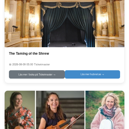
The Taming of the Shrew
📅 2026-08-09 05:00
Ticketmaster
Läs mer hubnet.se →
Läs mer / boka på Ticketmaster →