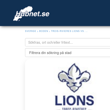
SVERIGE
>
BODEN
> TROIS-RIVIERES LIONS VS. ...