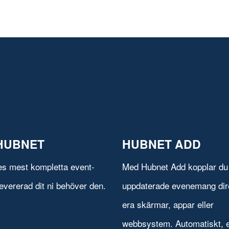
HUBNET
HUBNET ADD
es mest kompletta event-
Med Hubnet Add kopplar du 
evererad dit ni behöver den.
uppdaterade evenemang direk
era skärmar, appar eller
webbsystem. Automatiskt, e