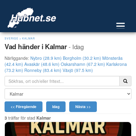
SVERIGE
>
KALMAR
Vad händer i Kalmar
- Idag
Närliggande:
Nybro (28.9 km)
Borgholm (30.2 km)
Mönsterås
(42.4 km)
Avaskär (48.6 km)
Oskarshamn (67.2 km)
Karlskrona
(73.2 km)
Ronneby (83.4 km)
Växjö (97.5 km)
<< Föregående
Idag
Nästa >>
3
träffar för stad
Kalmar