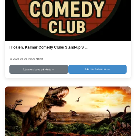
I Foajen: Kalmar Comedy Clubs Stand-up S ...
📅 2026-08-06 19:00
Nortic
Läs mer hubnet.se →
Läs mer / boka på Nortic →