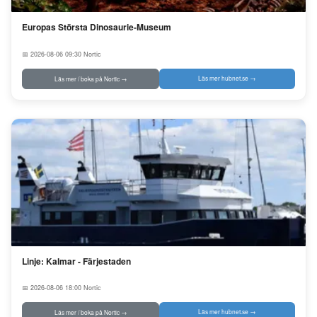
Europas Största Dinosaurie-Museum
📅 2026-08-06 09:30
Nortic
Läs mer hubnet.se →
Läs mer / boka på Nortic →
Linje: Kalmar - Färjestaden
📅 2026-08-06 18:00
Nortic
Läs mer hubnet.se →
Läs mer / boka på Nortic →