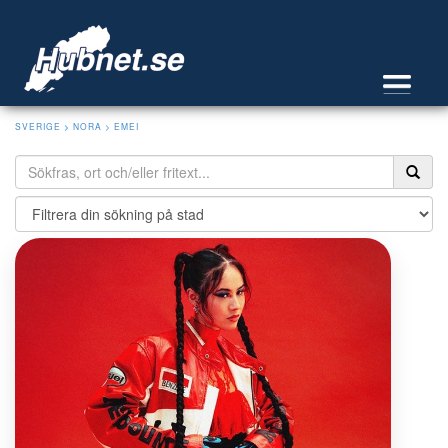
SVERIGE
>
NORA
> EMEI