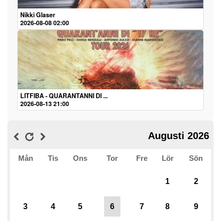
Nikki Glaser
2026-08-08 02:00
LITFIBA - QUARANTANNI DI ...
2026-08-13 21:00
Augusti 2026
Mån
Tis
Ons
Tor
Fre
Lör
Sön
1
2
3
4
5
6
7
8
9