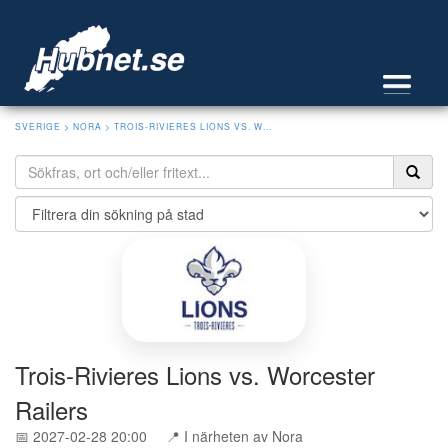
SVERIGE
>
NORA
> TROIS-RIVIERES LIONS VS. W...
Trois-Rivieres Lions vs. Worcester
Railers
📅 2027-02-28 20:00
📍 I närheten av Nora