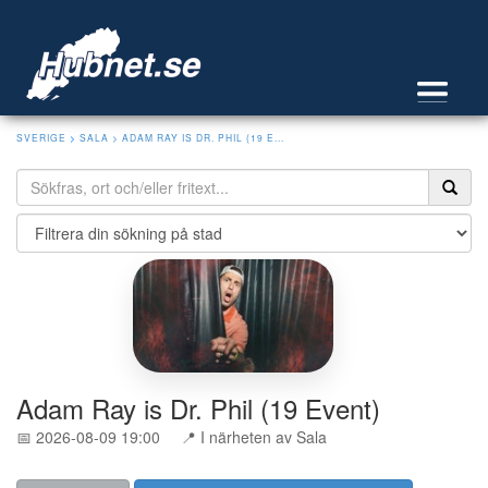
SVERIGE
>
SALA
> ADAM RAY IS DR. PHIL (19 E...
Adam Ray is Dr. Phil (19 Event)
📅 2026-08-09 19:00
📍 I närheten av Sala