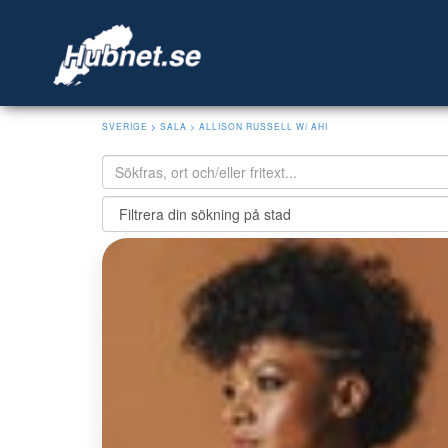
SVERIGE
>
SALA
> ALLISON RUSSELL W/ AHI