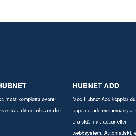
HUBNET
HUBNET ADD
es mest kompletta event-
Med Hubnet Add kopplar du 
evererad dit ni behöver den.
uppdaterade evenemang direk
era skärmar, appar eller
webbsystem. Automatiskt, e