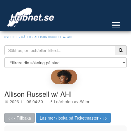
SVERIGE
>
SÄTER
> ALLISON RUSSELL W/ AHI
Allison Russell w/ AHI
📅 2026-11-06 04:30
📍 I närheten av Säter
<< - Tillbaka
Läs mer / boka på Ticketmaster - >>