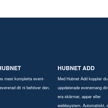
HUBNET
HUBNET ADD
es mest kompletta event-
Med Hubnet Add kopplar du 
evererad dit ni behöver den.
uppdaterade evenemang direk
era skärmar, appar eller
webbsystem. Automatiskt, e