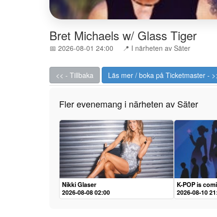
Bret Michaels w/ Glass Tiger
📅 2026-08-01 24:00
📍 I närheten av Säter
<< - Tillbaka
Läs mer / boka på Ticketmaster - >
Fler evenemang i närheten av Säter
Nikki Glaser
K-POP is com
2026-08-08 02:00
2026-08-10 21