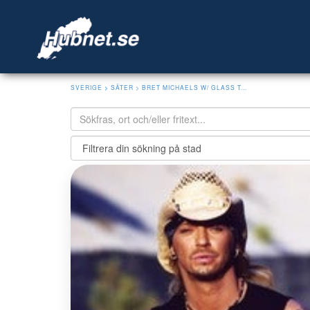
SVERIGE
>
SÄTER
> BRET MICHAELS W/ GLASS T...