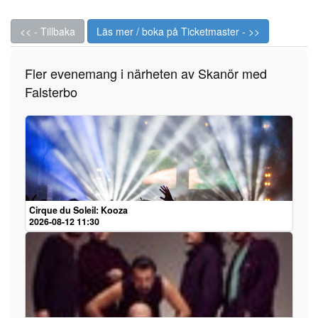
<< - Tillbaka
Läs mer / boka på Ticketmaster - >>
Fler evenemang i närheten av Skanör med
Falsterbo
Cirque du Soleil: Kooza
2026-08-12 11:30