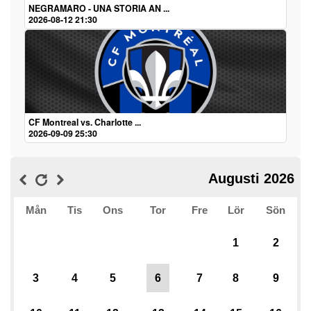
NEGRAMARO - UNA STORIA AN ...
2026-08-12 21:30
CF Montreal vs. Charlotte ...
2026-09-09 25:30
Augusti 2026
Mån
Tis
Ons
Tor
Fre
Lör
Sön
1
2
3
4
5
6
7
8
9