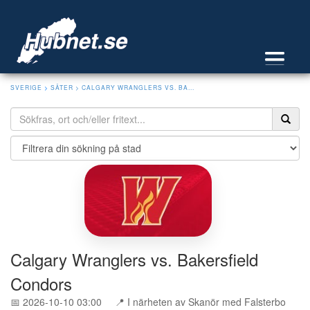
SVERIGE
>
SÄTER
> CALGARY WRANGLERS VS. BA...
Calgary Wranglers vs. Bakersfield
Condors
📅 2026-10-10 03:00
📍 I närheten av Skanör med Falsterbo