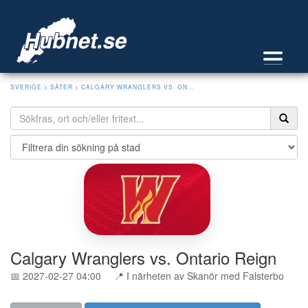
SVERIGE
>
SÄTER
> CALGARY WRANGLERS VS. ON...
Calgary Wranglers vs. Ontario Reign
📅 2027-02-27 04:00
📍 I närheten av Skanör med Falsterbo