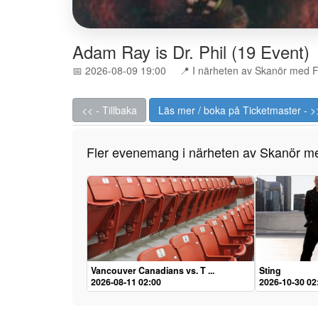
Adam Ray is Dr. Phil (19 Event)
📅 2026-08-09 19:00
📍 I närheten av Skanör med F
<< - Tillbaka
Läs mer / boka på Ticketmaster - >
Fler evenemang i närheten av Skanör me
Vancouver Canadians vs. T ...
Sting
2026-08-11 02:00
2026-10-30 02