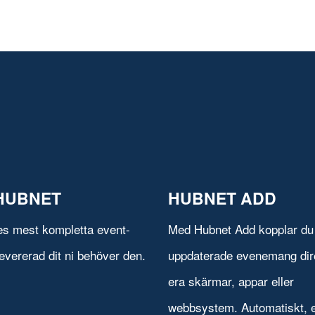
HUBNET
HUBNET ADD
es mest kompletta event-
Med Hubnet Add kopplar du 
evererad dit ni behöver den.
uppdaterade evenemang direk
era skärmar, appar eller
webbsystem. Automatiskt, e