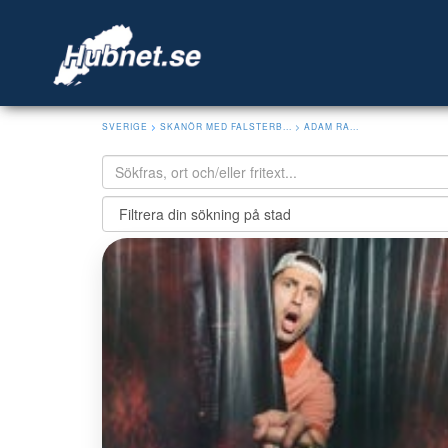
SVERIGE
>
SKANÖR MED FALSTERB...
> ADAM RA...