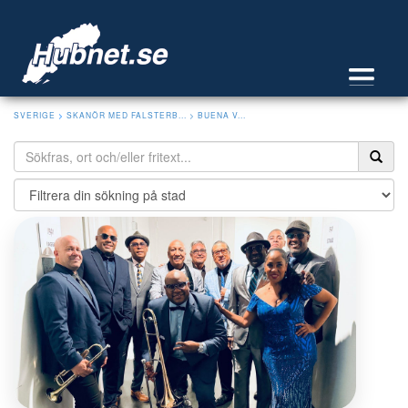
SVERIGE
>
SKANÖR MED FALSTERB...
> BUENA V...