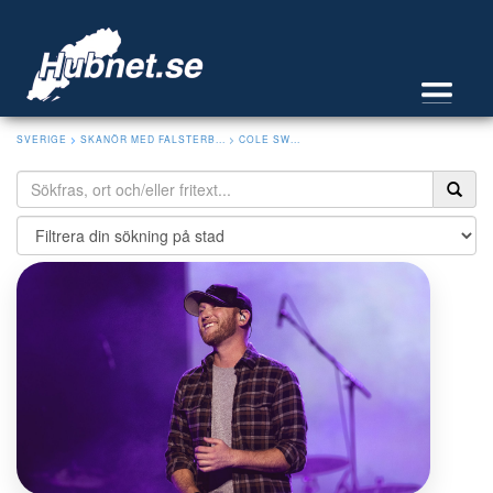
SVERIGE
>
SKANÖR MED FALSTERB...
> COLE SW...