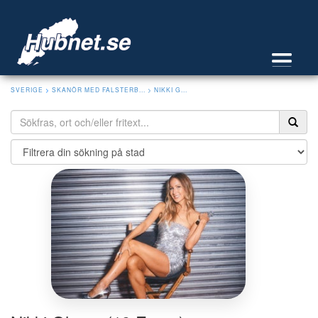
SVERIGE
>
SKANÖR MED FALSTERB...
> NIKKI G...