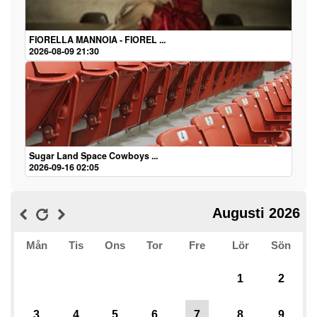
FIORELLA MANNOIA - FIOREL ...
2026-08-09 21:30
Sugar Land Space Cowboys ...
2026-09-16 02:05
Augusti 2026
Mån
Tis
Ons
Tor
Fre
Lör
Sön
1
2
3
4
5
6
7
8
9