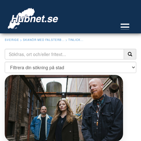
SVERIGE
>
SKANÖR MED FALSTERB...
> TINLICK...