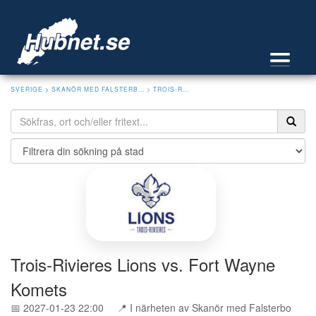
SVERIGE
>
SKANÖR MED FALSTERB...
> TROIS-R...
Trois-Rivieres Lions vs. Fort Wayne
Komets
📅 2027-01-23 22:00
📍 I närheten av Skanör med Falsterbo