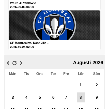
Weird Al Yankovic
2026-09-03 04:30
CF Montreal vs. Nashville ...
2026-10-24 02:00
Augusti 2026
Mån
Tis
Ons
Tor
Fre
Lör
Sön
1
2
3
4
5
6
7
8
9