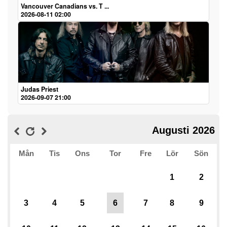
Vancouver Canadians vs. T ...
2026-08-11 02:00
Judas Priest
2026-09-07 21:00
Augusti 2026
Mån
Tis
Ons
Tor
Fre
Lör
Sön
1
2
3
4
5
6
7
8
9