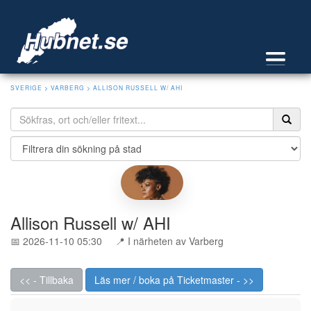
SVERIGE
>
VARBERG
> ALLISON RUSSELL W/ AHI
Allison Russell w/ AHI
📅 2026-11-10 05:30
📍 I närheten av Varberg
<< - Tillbaka
Läs mer / boka på Ticketmaster - >>