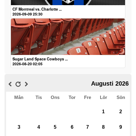
CF Montreal vs. Charlotte ...
2026-09-09 25:30
Sugar Land Space Cowboys ...
2026-08-20 02:05
Augusti 2026
Mån
Tis
Ons
Tor
Fre
Lör
Sön
1
2
3
4
5
6
7
8
9