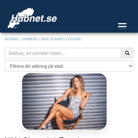
SVERIGE
>
VARBERG
> NIKKI GLASER (19 EVENT)