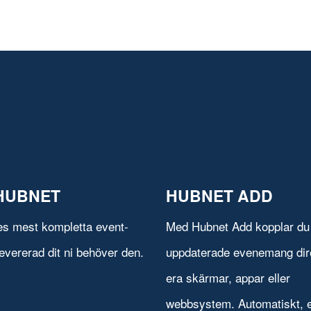
HUBNET
HUBNET ADD
es mest kompletta event-
Med Hubnet Add kopplar du 
evererad dit ni behöver den.
uppdaterade evenemang direk
era skärmar, appar eller
webbsystem. Automatiskt, e