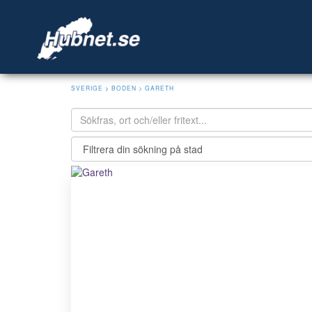
SVERIGE
>
BODEN
> GARETH