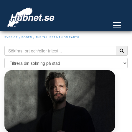
SVERIGE
>
BODEN
> THE TALLEST MAN ON EARTH