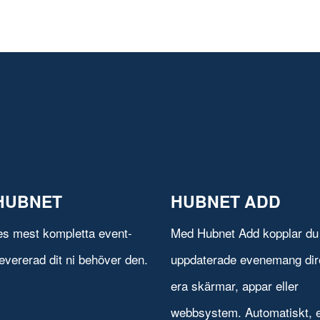
HUBNET
HUBNET ADD
es mest kompletta event-
Med Hubnet Add kopplar du 
evererad dit ni behöver den.
uppdaterade evenemang direk
era skärmar, appar eller
webbsystem. Automatiskt, e