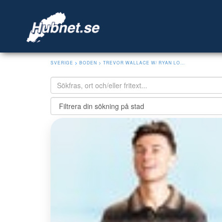
SVERIGE
>
BODEN
> TREVOR WALLACE W/ RYAN LO...