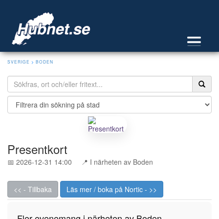
SVERIGE
>
BODEN
Presentkort
📅 2026-12-31 14:00
📍 I närheten av Boden
<< - Tillbaka
Läs mer / boka på Nortic - >>
Fler evenemang i närheten av Boden