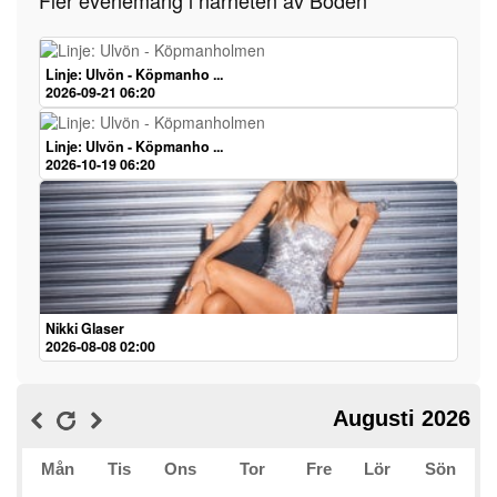
Fler evenemang i närheten av Boden
Linje: Ulvön - Köpmanho ...
2026-09-21 06:20
Linje: Ulvön - Köpmanho ...
2026-10-19 06:20
Nikki Glaser
2026-08-08 02:00
Augusti 2026
Mån
Tis
Ons
Tor
Fre
Lör
Sön