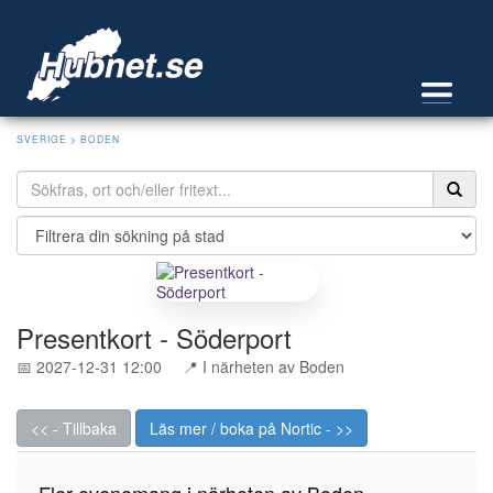
SVERIGE
>
BODEN
Presentkort - Söderport
📅 2027-12-31 12:00
📍 I närheten av Boden
<< - Tillbaka
Läs mer / boka på Nortic - >>