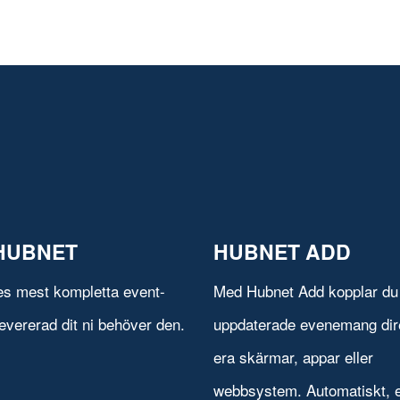
HUBNET
HUBNET ADD
es mest kompletta event-
Med Hubnet Add kopplar du 
evererad dit ni behöver den.
uppdaterade evenemang direk
era skärmar, appar eller
webbsystem. Automatiskt, e