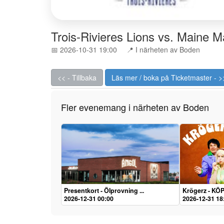
Trois-Rivieres Lions vs. Maine M
📅 2026-10-31 19:00
📍 I närheten av Boden
<< - Tillbaka
Läs mer / boka på Ticketmaster - >
Fler evenemang i närheten av Boden
Presentkort - Ölprovning ...
Krögerz - KÖ
2026-12-31 00:00
2026-12-31 18