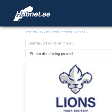
SVERIGE
>
BODEN
> TROIS-RIVIERES LIONS VS. ...