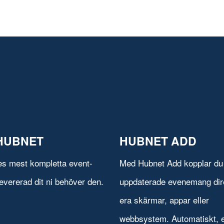
HUBNET
HUBNET ADD
es mest kompletta event-
Med Hubnet Add kopplar du 
evererad dit ni behöver den.
uppdaterade evenemang direk
era skärmar, appar eller
webbsystem. Automatiskt, e